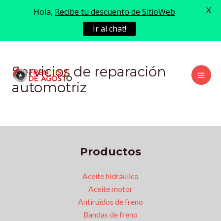
X
Hola,
Recibe tu descuento de SitioWeb
Ir al chat!
Ir
al
Servicios de reparación
contenido
Mai
automotriz
Men
Productos
Aceite hidráulico
Aceite motor
Antiruidos de freno
Bandas de freno